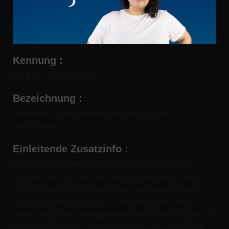
Kennung
:
KS Pflg.-2026-000856
Bezeichnung
:
Mitarbeiter in der Altenpflege (m/w/d) für den
Nachtdienst
Einleitende Zusatzinfo
:
Der Geschäftsbereich CHRISTOPHORUS Pflege +
Wohnen stellt mit den drei Altenpflegeeinrichtungen in
Coesfeld und Nottuln sowie dem ambulanten Dienst
CHRISTOPHORUS VICA – Die ambulante Pflege
einen der größten Altenpflegeanbieter in der Region dar.
Die übergeordnete Christophorus Trägergesellschaft