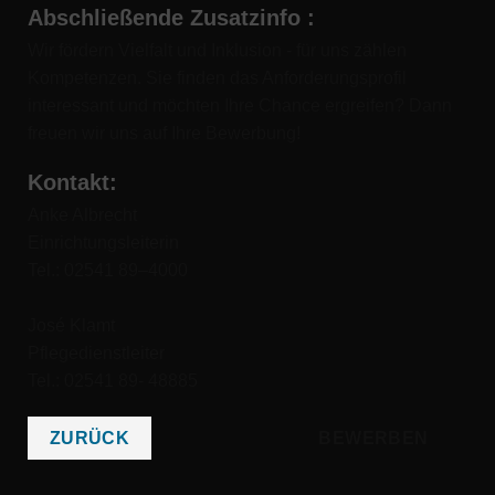
Abschließende Zusatzinfo
:
Wir fördern Vielfalt und Inklusion - für uns zählen
Kompetenzen. Sie finden das Anforderungsprofil
interessant und möchten Ihre Chance ergreifen? Dann
freuen wir uns auf Ihre Bewerbung!
Kontakt
:
Anke Albrecht
Einrichtungsleiterin
Tel.: 02541 89–4000
José Klamt
Pflegedienstleiter
Tel.: 02541 89- 48885
ZURÜCK
BEWERBEN