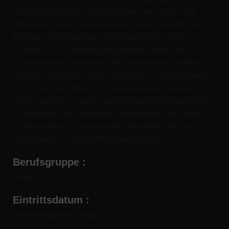
mbH leistet mit ihren Einrichtungen und rund 3.400
Mitarbeiterinnen und Mitarbeitern einen wesentlichen
Beitrag zur Gesundheits- und Altenhilfe im Kreis
Coesfeld. Zur Trägergruppe gehören zudem die
Christophorus Kliniken an den Standorten Coesfeld,
Dülmen und Nottuln sowie die Klinik am Schlossgarten
in Dülmen und Nottuln. Zur Unterstützung unseres
Teams suchen wir zum nächstmöglichen Zeitpunkt eine
zuverlässige und engagierte Mitarbeiterin bzw. einen
zuverlässigen und engagierten Mitarbeiter für den
Nachtdienst in unserer Pflegeeinrichtung.
Berufsgruppe
:
Pflege
Eintrittsdatum
:
Nächstmöglicher Zeitpunkt