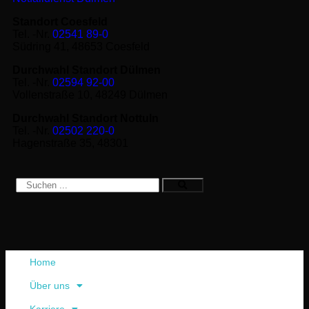
Standort Coesfeld
Tel. -Nr.
02541 89-0
Südring 41, 48653 Coesfeld
Durchwahl Standort Dülmen
Tel. -Nr.
02594 92-00
Vollenstraße 10, 48249 Dülmen
Durchwahl Standort Nottuln
Tel. -Nr.
02502 220-0
Hagenstraße 35, 48301
Home
Über uns