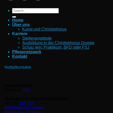
Home
Über uns
Kunst und Christophorus
Karriere
Stellenangebote
Ausbildung in der Christophorus Gruppe
Schau rein: Praktikum, BFD oder FSJ
Pflegenetzwerk
Kontakt
Notfallkontakte
Akute Notfälle
Notruf-Nr.
112
Zentraler häuslicher Notfalldienst
Tel. -Nr.
116 117
Notfalldienst Coesfeld
Notfalldienst Dülmen