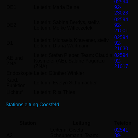
02594
DE1
Leiterin: Maria Beine
92-
23023
02594
Leiterin: Sabina Berdys, stellv.
DE2
92-
Leiterin: Meike Willeczelek
21001
02594
Leiterin: Michaela Knüvener, stellv.
D1
92-
Leiterin: Diana Wortmann
21630
Leiter: Stefan Pieper, Team: Claudia
02594
AE und
Kosmeier (AE), Sabine Yogurtcu
92-
ZNA
(ZNA)
21017
Endoskopie
Leiter: Günther Winkler
Kard.
Leiterin: Evelyn Schumacher
Funktion
Lichtruf
Leiterin: Rita Thies
Stationsleitung Coesfeld
Station
Leitung
Telefon
Leiterin: Gisela
02541
A2
Scheunemann, Team:
89-