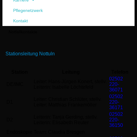
Karriere
Pflegenetzwerk
Kontakt
Notfallkontakte
Stationsleitung Nottuln
Station
Leitung
Telefon
02502
Leiter: Hans-Jürgen Konert, stellv.
DE/IMC
220-
Leiterin: Isabelle Löchtefeld
36071
02502
Leiter: Christian Schlüter, stellv.
D1
220-
Leiter: Matthias Frankemöller
36171
02502
Leiterin: Tanja Gerding, stellv.
D2
220-
Leiterin: Elisabeth Reuter
36150
Endoskopie
Team: Claudia Bresgen