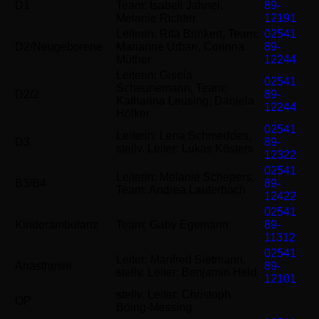
D1
Team: Isabell Jahnel,
89-
Melanie Richter
12191
Leiterin: Rita Brinkert, Team:
02541
D2/Neugeborene
Marianne Urban, Corinna
89-
Müther
12244
Leiterin: Gisela
02541
Scheunemann, Team:
D2/2
89-
Katharina Leusing, Daniela
12244
Hölker
02541
Leiterin: Lena Schmeddes,
D3
89-
stellv. Leiter: Lukas Kösters
12322
02541
Leiterin: Melanie Schepers,
B3/B4
89-
Team: Andrea Lauterbach
12422
02541
Kinderambulanz
Team: Gaby Egemann
89-
11312
02541
Leiter: Manfred Sietmann,
Anästhesie
89-
stellv. Leiter: Benjamin Held
12101
stellv. Leiter: Christoph
OP
Böing-Messing