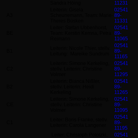
Sandra Höing
11231
Leiterin: Gisela
02541
A3
Scheunemann, Team: Marie-
89-
Theres Büsken
11331
Leiter: Stefan Ubbenhorst,
02541
BE
Team: Kerstin Kemna, Petra
89-
Reimann
11065
02541
Leiterin: Nicole Thier, stellv.
B1
89-
Leitung: Mareike Sundrum
11165
Leiterin: Simone Kerkeling,
02541
C2
stellv. Leiterin: Christine
89-
Volmer
11295
Leiterin: Bianca Nißler,
02541
B2
stellv. Leiterin: Heidi
89-
Kerkeling
11265
Leiterin: Simone Kerkeling,
02541
CE
stellv. Leiterin: Christine
89-
Volmer
11095
02541
Leiter: Boris Franke, stellv.
C1
89-
Leiterin: Carola Langener
11195
Leiter: Christoph Pototzki,
02541