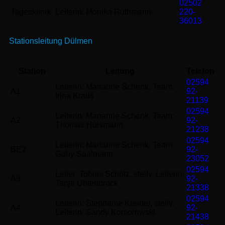
02502
Tagesklinik
Leiterin: Monika Ruthmann
220-
36013
Stationsleitung Dülmen
Station
Leitung
Telefon
02594
Leiterin: Marianne Schenk, Team:
A1
92-
Irina Kraus
21139
02594
Leiterin: Marianne Schenk, Team:
A2
92-
Thomas Hülsmann
21238
02594
Leiterin: Marianne Schenk, Team:
BE2
92-
Gaby Saalmann
23052
02594
Leiter: Tobias Scholz, stellv. Leiterin:
A3
92-
Tanja Uhlenbrock
21338
02594
Leiterin: Stephanie Kreider, stellv.
A4
92-
Leiterin: Sandy Komorowski
21438