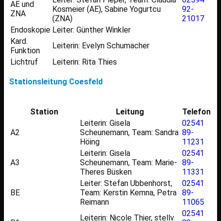
AE und
Kosmeier (AE), Sabine Yogurtcu
92-
ZNA
(ZNA)
21017
Endoskopie
Leiter: Günther Winkler
Kard.
Leiterin: Evelyn Schumacher
Funktion
Lichtruf
Leiterin: Rita Thies
Stationsleitung Coesfeld
Station
Leitung
Telefon
Leiterin: Gisela
02541
A2
Scheunemann, Team: Sandra
89-
Höing
11231
Leiterin: Gisela
02541
A3
Scheunemann, Team: Marie-
89-
Theres Büsken
11331
Leiter: Stefan Ubbenhorst,
02541
BE
Team: Kerstin Kemna, Petra
89-
Reimann
11065
02541
Leiterin: Nicole Thier, stellv.