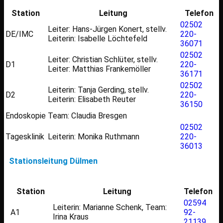
Station
Leitung
Telefon
02502
Leiter: Hans-Jürgen Konert, stellv.
DE/IMC
220-
Leiterin: Isabelle Löchtefeld
36071
02502
Leiter: Christian Schlüter, stellv.
D1
220-
Leiter: Matthias Frankemöller
36171
02502
Leiterin: Tanja Gerding, stellv.
D2
220-
Leiterin: Elisabeth Reuter
36150
Endoskopie
Team: Claudia Bresgen
02502
Tagesklinik
Leiterin: Monika Ruthmann
220-
36013
Stationsleitung Dülmen
Station
Leitung
Telefon
02594
Leiterin: Marianne Schenk, Team:
A1
92-
Irina Kraus
21139