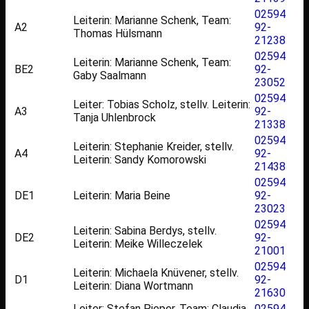
02594
Leiterin: Marianne Schenk, Team:
A2
92-
Thomas Hülsmann
21238
02594
Leiterin: Marianne Schenk, Team:
BE2
92-
Gaby Saalmann
23052
02594
Leiter: Tobias Scholz, stellv. Leiterin:
A3
92-
Tanja Uhlenbrock
21338
02594
Leiterin: Stephanie Kreider, stellv.
A4
92-
Leiterin: Sandy Komorowski
21438
02594
DE1
Leiterin: Maria Beine
92-
23023
02594
Leiterin: Sabina Berdys, stellv.
DE2
92-
Leiterin: Meike Willeczelek
21001
02594
Leiterin: Michaela Knüvener, stellv.
D1
92-
Leiterin: Diana Wortmann
21630
Leiter: Stefan Pieper, Team: Claudia
02594