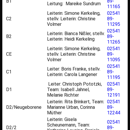
B1
89-
Leitung: Mareike Sundrum
11165
Leiterin: Simone Kerkeling,
02541
C2
stellv. Leiterin: Christine
89-
Volmer
11295
02541
Leiterin: Bianca Nißler, stellv.
B2
89-
Leiterin: Heidi Kerkeling
11265
Leiterin: Simone Kerkeling,
02541
CE
stellv. Leiterin: Christine
89-
Volmer
11095
02541
Leiter: Boris Franke, stellv.
C1
89-
Leiterin: Carola Langener
11195
Leiter: Christoph Pototzki,
02541
D1
Team: Isabell Jahnel,
89-
Melanie Richter
12191
Leiterin: Rita Brinkert, Team:
02541
D2/Neugeborene
Marianne Urban, Corinna
89-
Müther
12244
Leiterin: Gisela
02541
Scheunemann, Team:
D2/2
89-