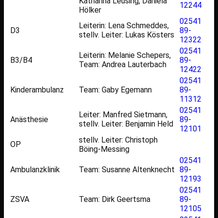
Katharina Leusing, Daniela
12244
Hölker
02541
Leiterin: Lena Schmeddes,
D3
89-
stellv. Leiter: Lukas Kösters
12322
02541
Leiterin: Melanie Schepers,
B3/B4
89-
Team: Andrea Lauterbach
12422
02541
Kinderambulanz
Team: Gaby Egemann
89-
11312
02541
Leiter: Manfred Sietmann,
Anästhesie
89-
stellv. Leiter: Benjamin Held
12101
stellv. Leiter: Christoph
OP
Böing-Messing
02541
Ambulanzklinik
Team: Susanne Altenknecht
89-
12193
02541
ZSVA
Team: Dirk Geertsma
89-
12105